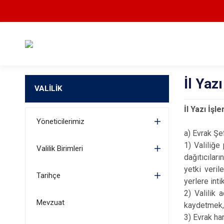
İl Yaz
VALİLİK
İl Yazı İş
Yöneticilerimiz
a) Evrak Şef
1) Valiliğe
Valilik Birimleri
dağıtıcılar
yetki veril
Tarihçe
yerlere int
2) Valilik 
Mevzuat
kaydetmek, 
3) Evrak har