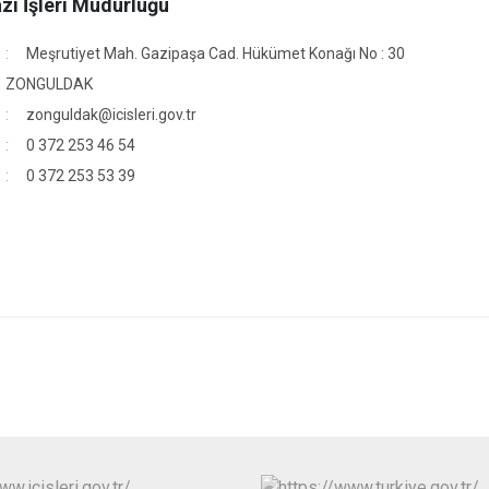
azı İşleri Müdürlüğü
Meşrutiyet Mah. Gazipaşa Cad. Hükümet Konağı No : 30
ZONGULDAK
zonguldak@icisleri.gov.tr
0 372 253 46 54
0 372 253 53 39