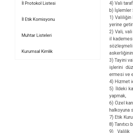
4) Vali tar
İl Protokol Listesi
b) İşlemler 
1) Valiliği
İl Etik Komisyonu
yerine geti
2) Vali, va
Muhtar Listeleri
il kademesi
sözleşmeli
Kurumsal Kimlik
askerliğini
3) Tayini v
işlerini d
ermesi ve e
4) Hizmet i
5) İldeki k
yapmak,
6) Özel kan
halkoyuna s
7) Etik Kuru
8) Tanıtıcı 
9) Valilik