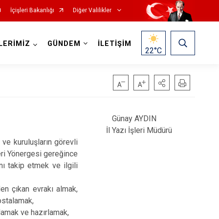
İçişleri Bakanlığı
Diğer Valilikler
LERİMİZ
GÜNDEM
İLETİŞİM
22
°C
Günay AYDIN
İl Yazı İşleri Müdürü
ve kuruluşların görevli
leri Yönergesi gereğince
ı takip etmek ve ilgili
den çıkan evrakı almak,
postalamak,
gulamak ve hazırlamak,