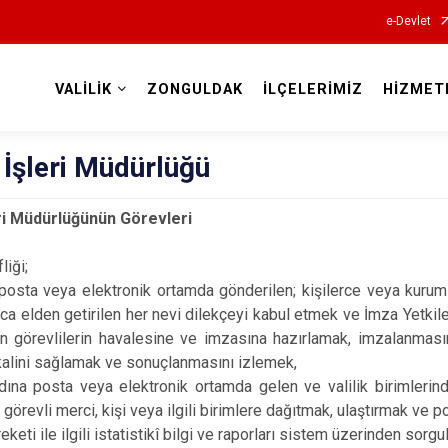
e-Devlet
VALİLİK
ZONGULDAK
İLÇELERİMİZ
HİZMET
Valilikler
ı İşleri Müdürlüğü
leri Müdürlüğünün Görevleri
liği;
 posta veya elektronik ortamda gönderilen; kişilerce veya kurum 
ınca elden getirilen her nevi dilekçeyi kabul etmek ve İmza Yetki
en görevlilerin havalesine ve imzasına hazırlamak, imzalanmasın
ikalini sağlamak ve sonuçlanmasını izlemek,
adına posta veya elektronik ortamda gelen ve valilik birimlerin
görevli merci, kişi veya ilgili birimlere dağıtmak, ulaştırmak ve 
eketi ile ilgili istatistikî bilgi ve raporları sistem üzerinden sor