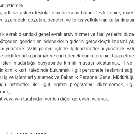
ını izlemek,
in, adli ve askeri teşkilat dışında kalan bütün Devlet daire, mü
ri üzerindeki gözetim, denetim ve teftiş yetkilerinin kullanılmasın
nik evrak dışındaki genel evrak arşiv hizmet ve faaliyetlerini dü
bütçeden gönderilen ödeneklerin giderin gerçekleştirilmesini y
ni yürütmek, Valiliğin mali işlerle ilgili hizmetlerini yürütmek; vali
çe tekliflerini hazırlamak ve cari ödeneklerinin teminini takip etme
ı işleri müdürlüğü bünyesinde kimlik masası oluşturmak, il ve
in kimlik kartı talebinde bulunmak, ilgili personele teslimini sağl
türlü iş ve işlemleri yürütmek ve Bakanlık Personel Genel Müdürlüğ
üğü hizmetler ile ilgili eğitim programları düzenlemek, ilgi
rmek,
 veya vali tarafından verilen diğer görevleri yapmak.