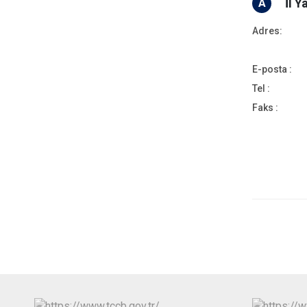
İl Y
A
Adres:
E-posta :
Tel :
Faks :