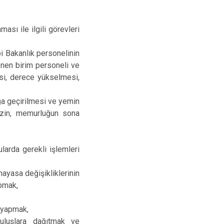
ası ile ilgili görevleri
i Bakanlık personelinin
enen birim personeli ve
si, derece yükselmesi,
uğa geçirilmesi ve yemin
 izin, memurluğun sona
ularda gerekli işlemleri
nayasa değişikliklerinin
apmak,
i yapmak,
ruluşlara dağıtmak ve