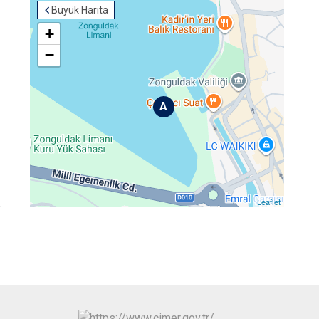
Büyük Harita
+
−
A
Leaflet