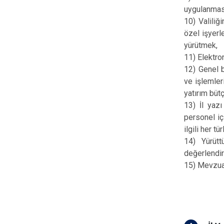
uygulanmas
10) Valiliğ
özel işyerle
yürütmek,
11) Elektro
12) Genel 
ve işlemleri
yatırım büt
13) İl yaz
personel iç
ilgili her 
14) Yürütt
değerlendi
15) Mevzuat