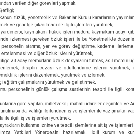
afından verilen diğer görevleri yapmak.
Şefliği;
n kanun, tüzük, yönetmelik ve Bakanlar Kurulu kararlarının yayımlanm
rmek ve genelge çıkarılması ile ilgili işlemleri yürütmek,
li yardımcısı, kaymakam, hukuk işleri müdürü, kaymakam adayı gib
nde izlenmesi gereken özlük işleri ile bu Yönetmelikte düzenl
 personelin atanma, yer ve görev değiştirme, kademe ilerleme
n ertelenmesi ve diğer özlük işlerini yürütmek,
aliliğe ait aday memurların özlük dosyalarını tutmak, asil memurl
üzenlemek, disiplin cezası ve ödüllendirme işlerini yürütmek,
meklilik işlerini düzenlemek, yürütmek ve izlemek,
çi eğitim çalışmalarını yürütmek ve geliştirmek,
amu personelinin günlük çalışma saatlerinin tespiti ile ilgili kon
unlarına göre yapılan; milletvekili, mahalli idareler seçimleri ve A
unulmasında, valiliği ilgilendiren iş ve işlemler ile yazışmaları y
lu ile ilgili iş ve işlemleri yürütmek,
bayrakların kullanma iznine ve tescil işlemlerine ait iş ve işlemler
 İmza Yetkileri Yönergesini hazırlamak, ilgili kurum ve ku