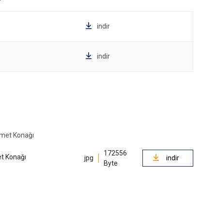
indir
indir
172556
t Konağı
jpg
indir
Byte