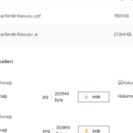
l Kimlik Kılavuzu .pdf
7809 KB
l Kimlik Kılavuzu .ai
21364 KB
selleri
202944
nağı
Hüküme
jpg
indir
Byte
353893
nağı
png
indir