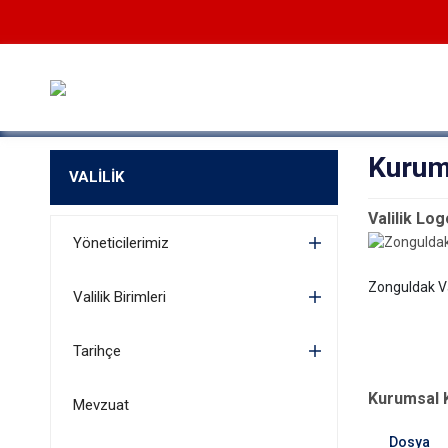
Kurum
VALİLİK
Valilik Lo
Yöneticilerimiz
Zonguldak Va
Valilik Birimleri
Tarihçe
Kurumsal K
Mevzuat