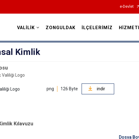
e-Devlet
VALİLİK
ZONGULDAK
İLÇELERİMİZ
HİZMET
Valilikler
sal Kimlik
gosu
png
126 Byte
indir
liliği Logo
imlik Kılavuzu