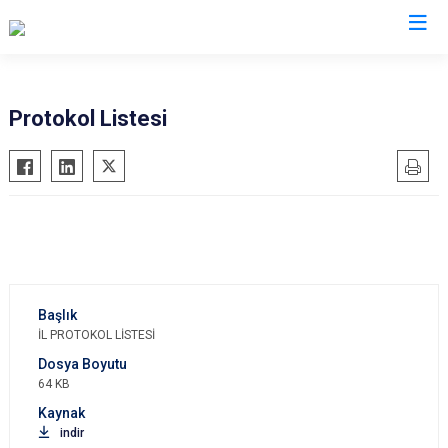
Valilikler
Protokol Listesi
İL PROTOKOL LİSTESİ
64 KB
indir