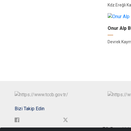
Kdz.Ereğli 
Onur Alp B
Devrek Kay
Bizi Takip Edin
T.C. Zonguldak