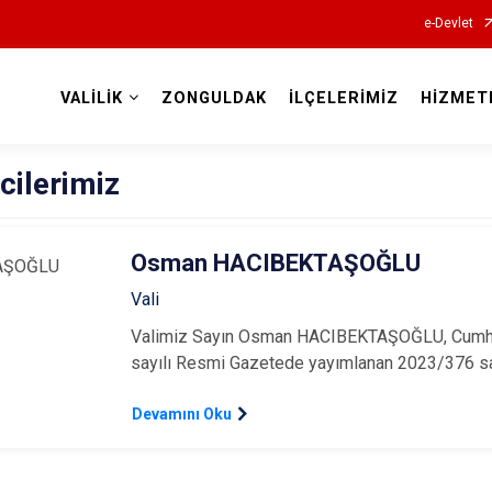
e-Devlet
VALİLİK
ZONGULDAK
İLÇELERİMİZ
HİZMET
Valilikler
cilerimiz
Osman HACIBEKTAŞOĞLU
Vali
Valimiz Sayın Osman HACIBEKTAŞOĞLU, Cumhurb
sayılı Resmi Gazetede yayımlanan 2023/376 sa
Devamını Oku