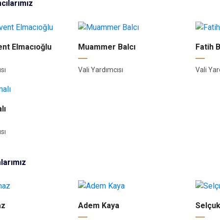
mcılarımız
ent Elmacıoğlu
Muammer Balcı
Fatih 
sı
Vali Yardımcısı
Vali Yar
lı
sı
larımız
az
Adem Kaya
Selçuk