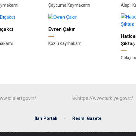
Kaymakamı
Çaycuma Kaymakamı
Alaplı 
ıçakcı
Evren Çakır
Hatic
Şıktaş
makamı
Kozlu Kaymakamı
Gökçeb
İlan Portalı
Resmi Gazete
 Valiliği Meşrutiyet Mahallesi Gazipaşa Caddesi Hükümet Konağı No