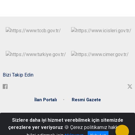
Bizi Takip Edin
İlan Portalı
Resmi Gazete
T.C. Zonguldak Valiliği Meşrutiyet Mahallesi Gazipaşa Caddesi
Sizlere daha iyi hizmet verebilmek için sitemizde
Hükümet Konağı No : 30 ZONGULDAK
çerezlere yer veriyoruz
🍪 Çerez politikamız hakkında
0 372 253 46 54