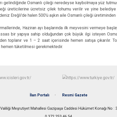
ları gelindiğinde Osmanlı çileği neredeyse kaybolmaya yüz tutmu
eği üreticilerine ücretsiz çilek tohumu verilir ve yine belediye 
eniz Ereğli'de halen 500'ü aşkın aile Osmanlı çileği üretiminden
allerinde, Haziran ayı başlarında ilk meyvesini vermeye başla
sas bir yapıya sahip olduğundan çok büyük ilgi isteyen Osmanlı
en toplanır ve 1 – 2 saat içerisinde hemen satışa çıkarılır. 
 hemen tüketilmesi gerekmektedir.
İlan Portalı
Resmi Gazete
 Valiliği Meşrutiyet Mahallesi Gazipaşa Caddesi Hükümet Konağı No
0 372 253 46 54