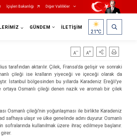
İçişleri Bakanlığı
Diğer Valilikler
LERİMİZ
GÜNDEM
İLETİŞİM
21
°C
lius tarafından aktarılır. Çilek, Fransa'da gelişir ve sonraki
manlı çileği ise kralların yiyeceği ve içeceği olarak da
ıştır. İstanbul bölgesinden bu yıllarda Karadeniz Ereğli'ye
 ve ortaya Osmanlı çileği denen nazik ve aromalı bir çilek
kası Osmanlı çileği'nin yoğunlaşması ile birlikte Karadeniz
 had safhaya ulaşır ve ülke genelinde adını duyurur. Osmanlı
in sofralarında kullanılmak üzere ihraç edilmeye başlanır.
 girer.