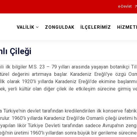
e-Devlet
VALİLİK
ZONGULDAK
İLÇELERİMİZ
HİZMET
Valilikler
ı Çileği
gili ilk bilgiler M.S. 23 – 79 yılları arasında yaşayan botanikçi Til
ltürel değerini artırmaya başlar. Karadeniz Ereğli'ye özgü Os
r. İlk olarak 1920'li yıllarda Karadeniz Ereğli'de ekimine başlanm
ilek, yerli kültür olan diğer çilek ile etkileşim sürecine girmiş
a Türkiye'nin devlet tarafından kredilendirilen ilk konserve fabri
urulur. 1960'lı yıllarda Karadeniz Ereğli'de Osmanlı çileği üretimi
 yapılan likör Türkiye Devleti tarafından sadece Avrupa'nın zeng
eği'nin üretimi 1960'lı yıllardan sonra büyük bir gerileme sürecine