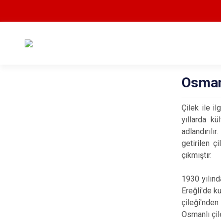
Osmanl
Çilek ile il
yıllarda kü
adlandırılı
getirilen ç
çıkmıştır.
1930 yılınd
Ereğli'de k
çileği'nden
Osmanlı çil