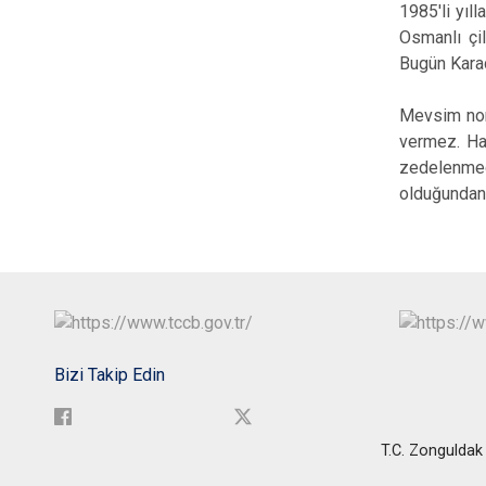
1985'li yıl
Osmanlı çil
Bugün Karad
Mevsim norm
vermez. Has
zedelenmed
olduğundan
Bizi Takip Edin
T.C. Zonguldak