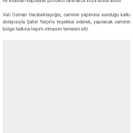
ve esasları kapsayan protokol taraflarca imza altına alındı.
Vali Osman Hacıbektaşoğlu, caminin yapımına sunduğu katkı
dolayısıyla Şahin Yalçın’a teşekkür ederek, yapılacak caminin
bölge halkına hayırlı olmasını temenni etti.